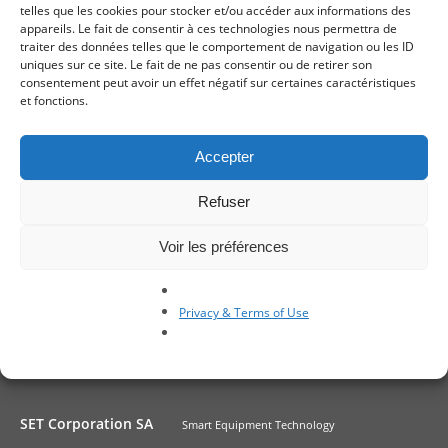
telles que les cookies pour stocker et/ou accéder aux informations des
L’Echo
, 24 juillet 2020 (article in French)
appareils. Le fait de consentir à ces technologies nous permettra de
traiter des données telles que le comportement de navigation ou les ID
uniques sur ce site. Le fait de ne pas consentir ou de retirer son
consentement peut avoir un effet négatif sur certaines caractéristiques
et fonctions.
Article
Article suivant
précedent
The partnership between CEA-Leti and
SET,
Accepter
S.E.T. bears fruit: the FC300, a new
provider
high force device bonder with
of
Refuser
nanoimprint capabilities
Google
Voir les préférences
Privacy & Terms of Use
SET Corporation SA
Smart Equipment Technology