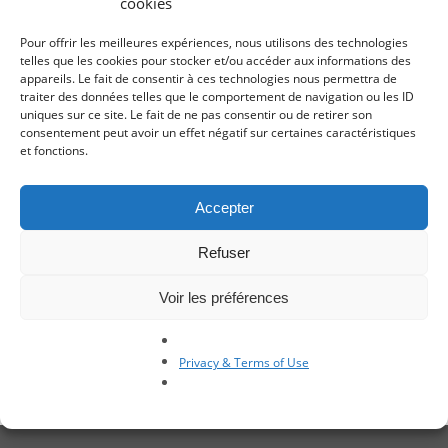
cookies
*
Required field
Pour offrir les meilleures expériences, nous utilisons des technologies
Name
*
telles que les cookies pour stocker et/ou accéder aux informations des
appareils. Le fait de consentir à ces technologies nous permettra de
First name
*
traiter des données telles que le comportement de navigation ou les ID
uniques sur ce site. Le fait de ne pas consentir ou de retirer son
Company name
*
consentement peut avoir un effet négatif sur certaines caractéristiques
et fonctions.
City
*
Country
*
Accepter
Phone number
*
Refuser
Your email
*
Voir les préférences
CAPTCHA
SEND
Privacy & Terms of Use