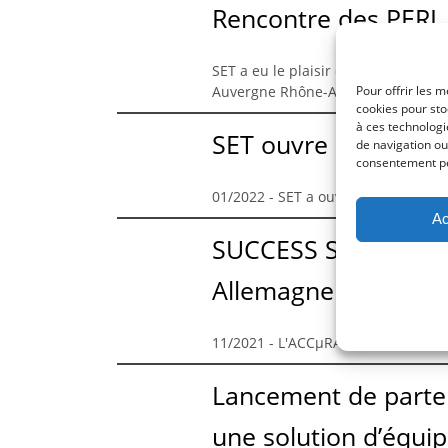
Rencontre des PERL
SET a eu le plaisir d'accueillir la 
Pour offrir les m
Auvergne Rhône-Alpes Entreprises
cookies pour sto
à ces technolog
SET ouvre une filial
de navigation ou 
consentement peu
01/2022 - SET a ouvert sa nouvelle f
Ac
SUCCESS STORY à l’U
Allemagne
11/2021 - L'ACCµRA100 de SET au s
Lancement de parten
une solution d’équi