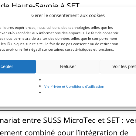
 de Haute-Savoie à SET
Gérer le consentement aux cookies
Rencontre des PERL (Potential Entreprises to Real Leaders), organisée
eilleures expériences, nous utilisons des technologies telles que les
.
cker et/ou accéder aux informations des appareils. Le fait de consentir
ies nous permettra de traiter des données telles que le comportement
e en Chine
les ID uniques sur ce site. Le fait de ne pas consentir ou de retirer son
t avoir un effet négatif sur certaines caractéristiques et fonctions.
iliale chinoise le 1er janvier 2022.
cepter
Refuser
Voir les pré
niversité d’Aix-la-Chapelle (RWTH),
Vie Privée et Conditions d’utilisation
ervice d'une des plus grandes universités techniques d'Allemagne
ariat entre SUSS MicroTec et SET : ve
pement combiné pour l’intégration de