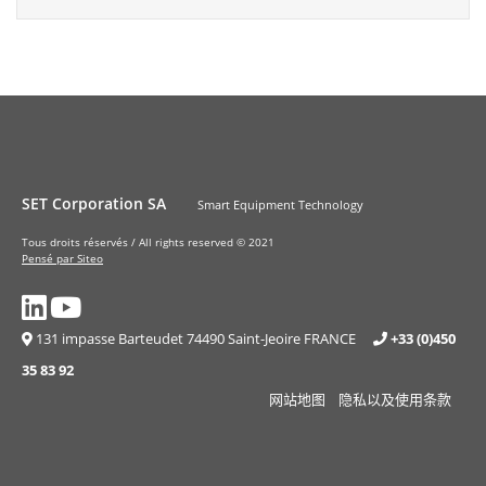
SET Corporation SA
Smart Equipment Technology
Tous droits réservés / All rights reserved © 2021
Pensé par Siteo
131 impasse Barteudet 74490 Saint-Jeoire FRANCE
+33 (0)450
35 83 92
网站地图
隐私以及使用条款