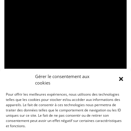
Gérer le consentement aux
cookies
Pour offrir les meilleures expériences, nous utilisons des technologies
telles que les cookies pour stocker et/ou accéder aux informations des
appareils. Le fait de consentir à ces technologies nous permettra de
traiter des données telles que le comportement de navigation ou les ID
…
uniques sur ce site. Le fait de ne pas consentir ou de retirer son
consentement peut avoir un effet négatif sur certaines caractéristiques
主要优点
et fonctions.