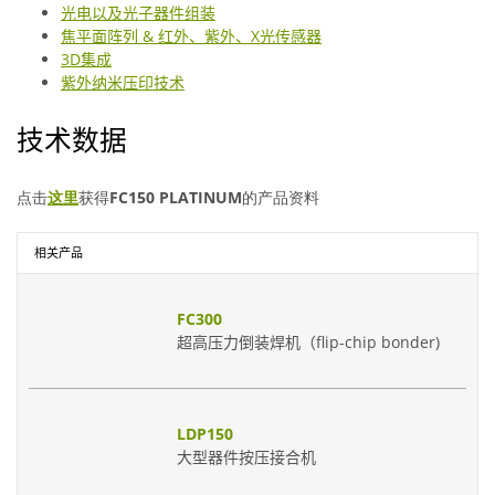
光电以及光子器件组装
焦平面阵列 & 红外、紫外、X光传感器
3D集成
紫外纳米压印技术
技术数据
点击
这里
获得
FC150 PLATINUM
的产品资料
相关产品
FC300
超高压力倒装焊机（flip-chip bonder)
LDP150
大型器件按压接合机