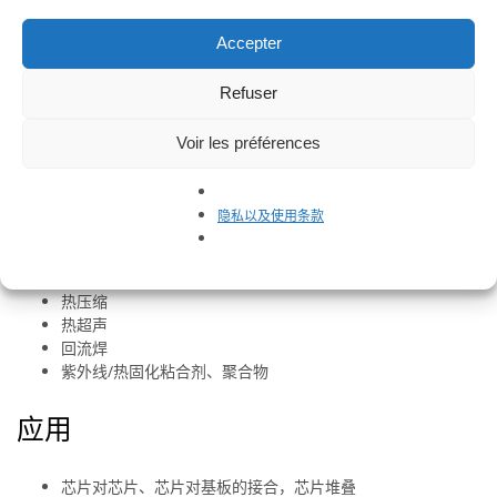
Accepter
0.7 μm 后键合精度
高倍显微镜可清晰显示组件图像
易于使用，快速设置新应用程序
Refuser
控制平行度，即使在高作用力下也能保证极高的精度
手动（逐步）和自动模式
Voir les préférences
开发过程记录，跟踪生产的日志文件
工艺能力
隐私以及使用条款
倒装芯片/芯片接合
热压缩
热超声
回流焊
紫外线/热固化粘合剂、聚合物
应用
芯片对芯片、芯片对基板的接合，芯片堆叠